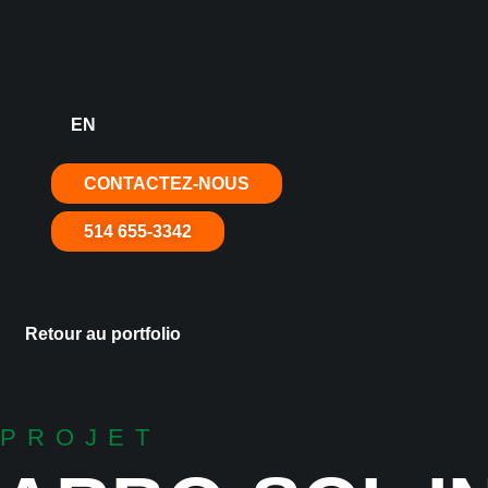
Aller
au
contenu
EN
CONTACTEZ-NOUS
514 655-3342
Retour au portfolio
PROJET